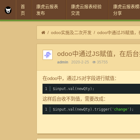
首
康虎云报表
康虎云报表经验
康虎云报表模
页
发布
交流
分享
odoo实施及二次开发
odoo中通过JS赋值
odoo中通过JS赋值，在后
admin
2020-2-25
35755
在odoo中，通过JS对字段进行赋值：
1
$input.val(newQty);
这样后台收不到值，需要改成：
1
$input.val(newQty).trigger(
'change'
);