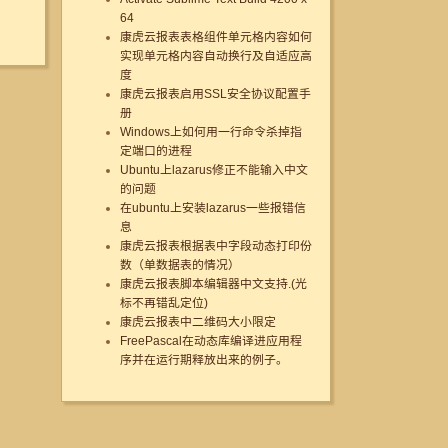
64
康虎云报表表格组件单元格内容如何
实现单元格内容自动换行及自适应高
度
康虎云报表启用SSL安全协议配置手
册
Windows上如何用一行命令杀掉指
定端口的进程
Ubuntu上lazarus修正不能输入中文
的问题
在ubuntu上安装lazarus一些报错信
息
康虎云报表根据表中字段动态打印份
数（单数据表的情况）
康虎云报表脚本编辑器中文支持.(光
标不再错乱定位)
康虎云报表中二维码大小限定
FreePascal在动态库编译进应用程
序并在运行期释放出来的例子。