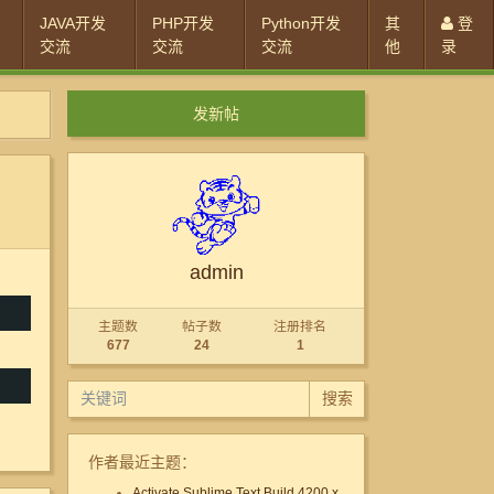
JAVA开发
PHP开发
Python开发
其
登
交流
交流
交流
他
录
发新帖
admin
主题数
帖子数
注册排名
677
24
1
搜索
作者最近主题：
Activate Sublime Text Build 4200 x