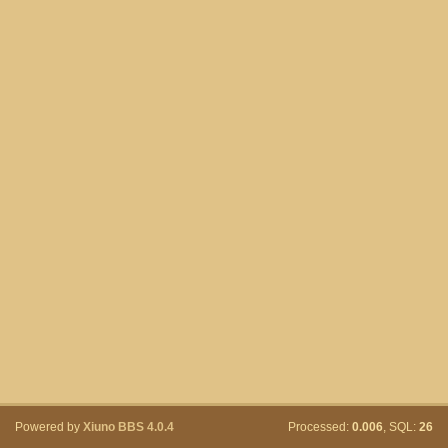
Powered by
Xiuno BBS
4.0.4
Processed:
0.006
, SQL:
26