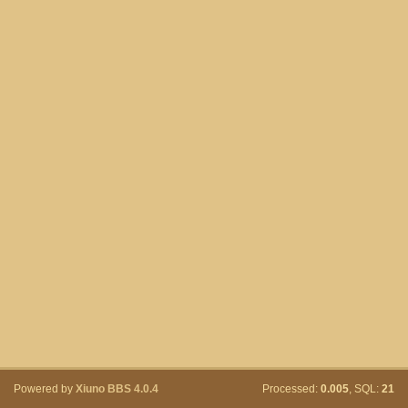
Powered by
Xiuno BBS
4.0.4
Processed:
0.005
, SQL:
21