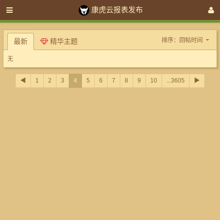
康虎云报表发布
排序：
回帖时间
最新
精华主题
无
◀
1
2
3
4
5
6
7
8
9
10
...3605
▶